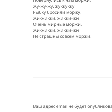
Повернулись к нам моржи.
Жу-жу-жу, жу-жу-жу
Рыбку бросили моржу.
Жи-жи-жи, жи-жи-жи
Очень мирные моржи.
Жи-жи-жи, жи-жи-жи
Не страшны совсем моржи.
Ваш адрес email не будет опубликова